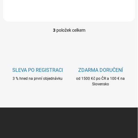
3
položek celkem
O
v
l
á
d
a
c
SLEVA PO REGISTRACI
ZDARMA DORUČENÍ
í
3 % hned na první objednávku
p
od 1500 Kč po ČR a 100 € na
Slovensko
r
v
k
y
v
Z
ý
á
p
p
i
a
s
t