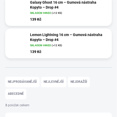
Galaxy Ghost 16 cm – Gumová nástraha
Kopyto – Drop #4
SKLADEM IHNED
(>12 KS)
139 Kč
Lemon Lightning 16 cm – Gumová nástraha
Kopyto – Drop #4
SKLADEM IHNED
(>12 KS)
139 Kč
Ř
a
NEJPRODÁVANĚJŠÍ
NEJLEVNĚJŠÍ
NEJDRAŽŠÍ
z
e
ABECEDNĚ
n
í
3
položek celkem
p
r