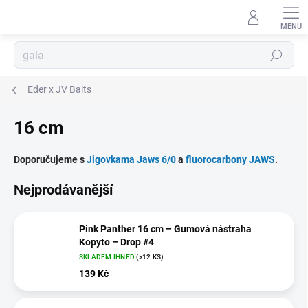
Přejít
na
obsah
Hledat
Eder x JV Baits
16 cm
Doporučujeme s
Jigovkama Jaws 6/0
a
fluorocarbony JAWS
.
Nejprodávanější
Pink Panther 16 cm – Gumová nástraha
Kopyto – Drop #4
SKLADEM IHNED
(>12 KS)
139 Kč