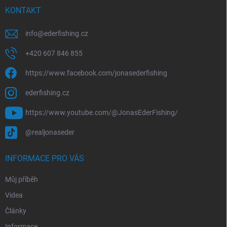
u
í
KONTAKT
info
@
ederfishing.cz
+420 607 846 855
https://www.facebook.com/jonasederfishing
ederfishing.cz
https://www.youtube.com/@JonasEderFishing/
@realjonaseder
INFORMACE PRO VÁS
Můj příběh
Videa
Články
Informace