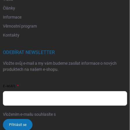
Články
Informace
Věrnostní program
Kontakty
ODEBÍRAT NEWSLETTER
Vložte svůj e-mail a my vám budeme zasílat informace o nových
produktech na našem e-shopu.
E-MAIL
Vložením e-mailu souhlasíte s
podmínkami ochrany osobních údajů
Přihlásit se