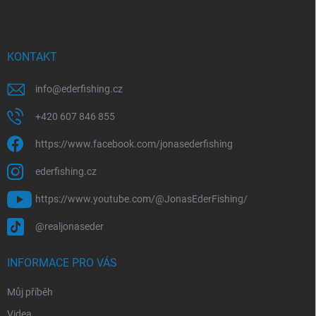
p
a
t
í
KONTAKT
info
@
ederfishing.cz
+420 607 846 855
https://www.facebook.com/jonasederfishing
ederfishing.cz
https://www.youtube.com/@JonasEderFishing/
@realjonaseder
INFORMACE PRO VÁS
Můj příběh
Videa