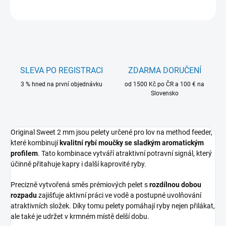
ZEPTAT SE
HLÍDAT
SLEVA PO REGISTRACI
ZDARMA DORUČENÍ
3 % hned na první objednávku
od 1500 Kč po ČR a 100 € na
Slovensko
Original Sweet 2 mm jsou pelety určené pro lov na method feeder,
které kombinují
kvalitní rybí moučky se sladkým aromatickým
profilem
. Tato kombinace vytváří atraktivní potravní signál, který
účinně přitahuje kapry i další kaprovité ryby.
Precizně vytvořená směs prémiových pelet s
rozdílnou dobou
rozpadu
zajišťuje aktivní práci ve vodě a postupné uvolňování
atraktivních složek. Díky tomu pelety pomáhají ryby nejen přilákat,
ale také je udržet v krmném místě delší dobu.