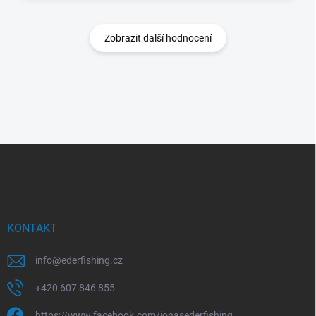
Zobrazit další hodnocení
Z
á
p
a
t
í
KONTAKT
info
@
ederfishing.cz
+420 607 846 855
https://www.facebook.com/jonasederfishing