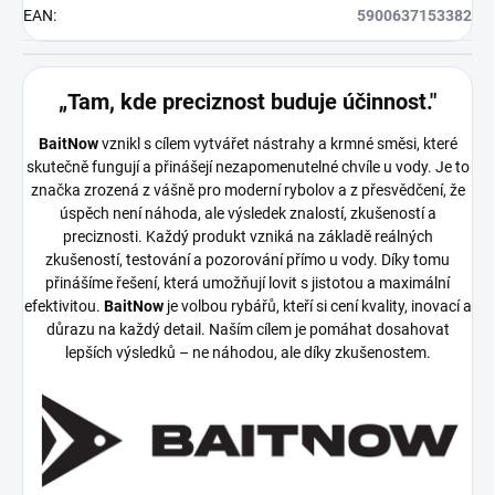
EAN
:
5900637153382
„Tam, kde preciznost buduje účinnost."
BaitNow
vznikl s cílem vytvářet nástrahy a krmné směsi, které
skutečně fungují a přinášejí nezapomenutelné chvíle u vody. Je to
značka zrozená z vášně pro moderní rybolov a z přesvědčení, že
úspěch není náhoda, ale výsledek znalostí, zkušeností a
preciznosti.
Každý produkt vzniká na základě reálných
zkušeností, testování a pozorování přímo u vody. Díky tomu
přinášíme řešení, která umožňují lovit s jistotou a maximální
efektivitou.
BaitNow
je volbou rybářů, kteří si cení kvality, inovací a
důrazu na každý detail. Naším cílem je pomáhat dosahovat
lepších výsledků – ne náhodou, ale díky zkušenostem.