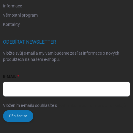
Informace
Věrnostní program
Kontakty
ODEBÍRAT NEWSLETTER
Vložte svůj e-mail a my vám budeme zasílat informace o nových
produktech na našem e-shopu.
E-MAIL
Vložením e-mailu souhlasíte s
podmínkami ochrany osobních údajů
Přihlásit se