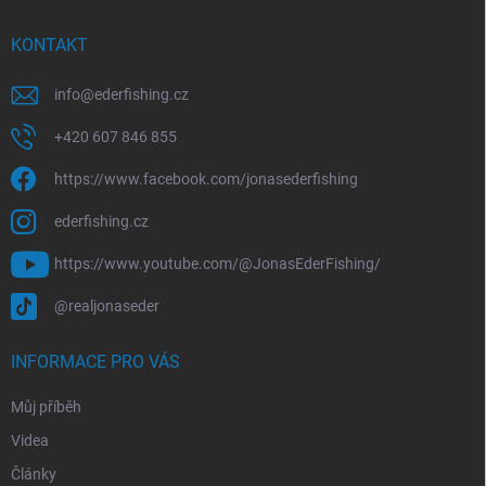
t
í
KONTAKT
info
@
ederfishing.cz
+420 607 846 855
https://www.facebook.com/jonasederfishing
ederfishing.cz
https://www.youtube.com/@JonasEderFishing/
@realjonaseder
INFORMACE PRO VÁS
Můj příběh
Videa
Články