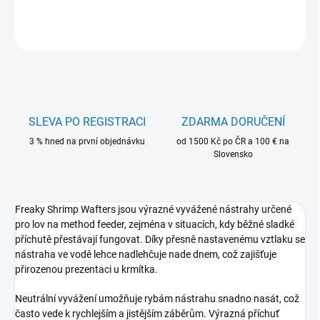
ZEPTAT SE
HLÍDAT
SLEVA PO REGISTRACI
ZDARMA DORUČENÍ
3 % hned na první objednávku
od 1500 Kč po ČR a 100 € na
Slovensko
Freaky Shrimp Wafters jsou výrazné vyvážené nástrahy určené
pro lov na method feeder, zejména v situacích, kdy běžné sladké
příchutě přestávají fungovat. Díky přesně nastavenému vztlaku se
nástraha ve vodě lehce nadlehčuje nade dnem, což zajišťuje
přirozenou prezentaci u krmítka.
Neutrální vyvážení umožňuje rybám nástrahu snadno nasát, což
často vede k rychlejším a jistějším záběrům. Výrazná příchuť