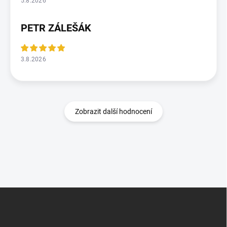
5.8.2026
PETR ZÁLEŠÁK
3.8.2026
Zobrazit další hodnocení
Z
á
p
a