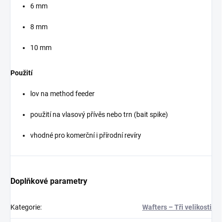
6 mm
8 mm
10 mm
Použití
lov na method feeder
použití na vlasový přívěs nebo trn (bait spike)
vhodné pro komerční i přírodní revíry
Doplňkové parametry
Kategorie
:
Wafters – Tři velikosti