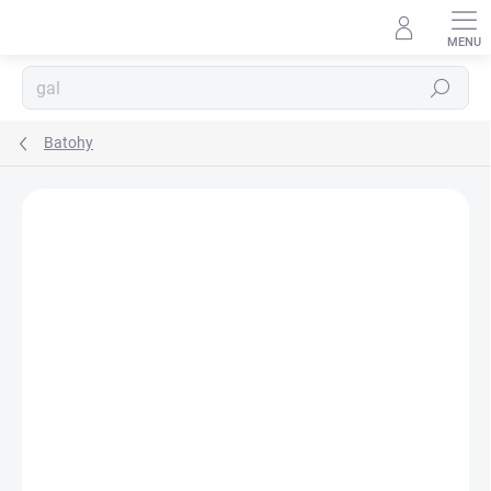
Přejít
na
obsah
Hledat
Batohy
Podrobnosti hodnocení
Neohodnoceno
ZNAČKA:
MIKADO TOTAL FISHING
NOVINKA 2026