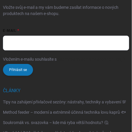
Vložte svůj e-mail a my vám budeme zasílat informace o nových
produktech na našem e-shopu.
E-MAIL
Vložením e-mailu souhlasíte s
podmínkami ochrany osobních údajů
Přihlásit se
ČLÁNKY
Tipy na zahájení přívlačové sezóny: nástrahy, techniky a vybavení 💯
Method feeder – moderní a extrémně účinná technika lovu kaprů 🐟
Soukromák vs. svazovka – kde má ryba větší hodnotu? 🤔