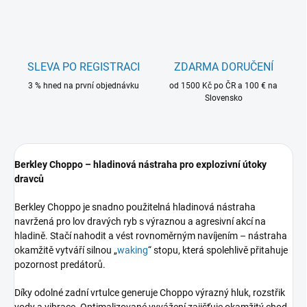
SLEVA PO REGISTRACI
ZDARMA DORUČENÍ
3 % hned na první objednávku
od 1500 Kč po ČR a 100 € na
Slovensko
Berkley Choppo – hladinová nástraha pro explozivní útoky
dravců
Berkley
Choppo je snadno použitelná hladinová nástraha
navržená pro lov dravých ryb s výraznou a agresivní akcí na
hladině. Stačí nahodit a vést rovnoměrným navíjením – nástraha
okamžitě vytváří silnou „
waking
“ stopu, která spolehlivě přitahuje
pozornost predátorů.
Díky odolné zadní vrtulce generuje Choppo výrazný hluk, rozstřik