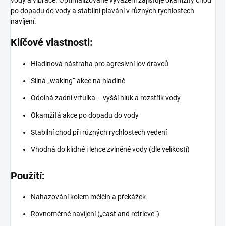
vody a vibrace. Optimalizované vyvážení zajišťuje okamžitý chod
po dopadu do vody a stabilní plavání v různých rychlostech
navíjení.
Klíčové vlastnosti:
Hladinová nástraha pro agresivní lov dravců
Silná „waking“ akce na hladině
Odolná zadní vrtulka – vyšší hluk a rozstřik vody
Okamžitá akce po dopadu do vody
Stabilní chod při různých rychlostech vedení
Vhodná do klidné i lehce zvlněné vody (dle velikosti)
Použití:
Nahazování kolem mělčin a překážek
Rovnoměrné navíjení („cast and retrieve“)