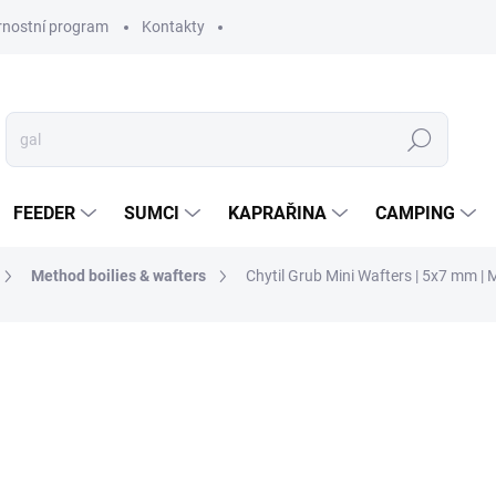
rnostní program
Kontakty
Hledat
FEEDER
SUMCI
KAPRAŘINA
CAMPING
Method boilies & wafters
Chytil Grub Mini Wafters | 5x7 mm |
ní
ZNAČKA:
CHYTIL
109 Kč
Měrná
SKLADEM IHNED
(2 KS)
cena: