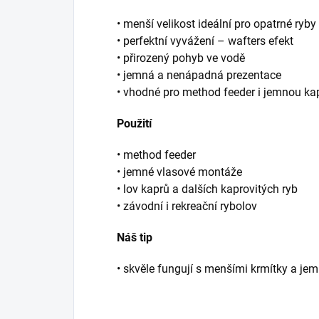
• menší velikost ideální pro opatrné ryby
• perfektní vyvážení – wafters efekt
• přirozený pohyb ve vodě
• jemná a nenápadná prezentace
• vhodné pro method feeder i jemnou ka
Použití
• method feeder
• jemné vlasové montáže
• lov kaprů a dalších kaprovitých ryb
• závodní i rekreační rybolov
Náš tip
• skvěle fungují s menšími krmítky a je