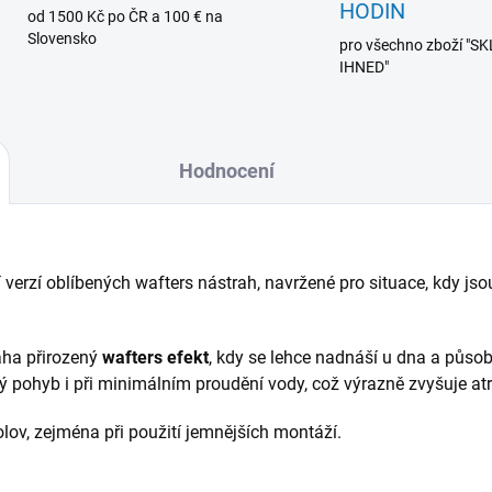
HODIN
od 1500 Kč po ČR a 100 € na
Slovensko
pro všechno zboží "
IHNED"
Hodnocení
 verzí oblíbených wafters nástrah, navržené pro situace, kdy j
aha přirozený
wafters efekt
, kdy se lehce nadnáší u dna a působí
ý pohyb i při minimálním proudění vody, což výrazně zvyšuje atra
olov, zejména při použití jemnějších montáží.