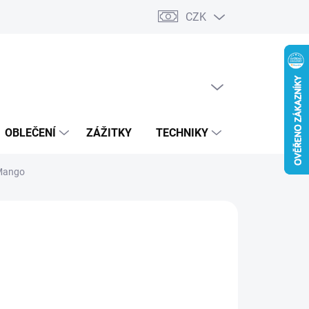
CZK
PRÁZDNÝ KOŠÍK
NÁKUPNÍ
KOŠÍK
OBLEČENÍ
ZÁŽITKY
TECHNIKY
LUTONINA P
 Mango