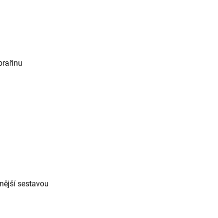
prařinu
mnější sestavou