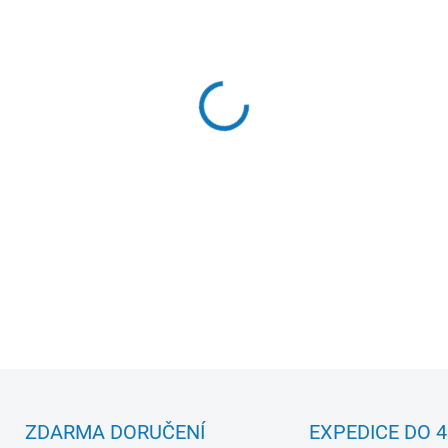
MŮŽEME DORUČIT DO:
13.8.2
−
+
Grub Mini Wafters jsou menší
navržené pro situace, kdy js
prezentaci.
Díky perfektnímu
efekt
, kdy se lehce nadnáší 
šnekovitý „grub“ tvar
navíc v
vody, což výrazně zvyšuje atr
DETAILNÍ INFORMACE
ZDARMA DORUČENÍ
EXPEDICE DO 4