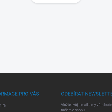
ORMACE PRO VÁS
ODEBÍRAT NEWSLETT
Vložte svůj e-mail a my vám bud
íběh
našem e-shopu.