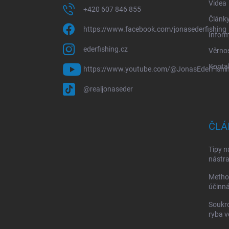
Videa
+420 607 846 855
Článk
https://www.facebook.com/jonasederfishing
Infor
ederfishing.cz
Věrno
Konta
https://www.youtube.com/@JonasEderFishi
@realjonaseder
ČLÁ
Tipy n
nástra
Method
účinná
Soukr
ryba v