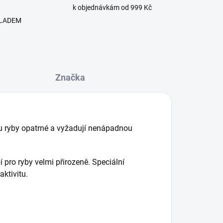
k objednávkám od 999 Kč
SKLADEM
Značka
sou ryby opatrné a vyžadují nenápadnou
 pro ryby velmi přirozeně. Speciální
ktivitu.