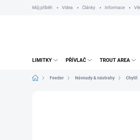
Přejít
Můj příběh
Videa
Články
Informace
Vě
na
obsah
LIMITKY
PŘÍVLAČ
TROUT AREA
Domů
Feeder
Návnady & nástrahy
Chytil
Neohodnoceno
Podrobnosti hodnoce
NOVINKA