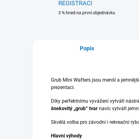
REGISTRACI
3 % hned na první objednávku
Popis
Grub Mini Wafters jsou menší a jemnější
prezentaci.
Díky perfektnímu vyvážení vytváří nástr
šnekovitý „grub“ tvar
navíc vytváří jemn
Skvělá volba pro závodní i rekreační ryb
Hlavní výhody