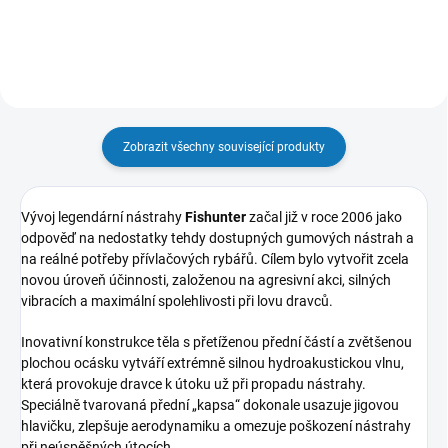
Zobrazit všechny související produkty
Vývoj legendární nástrahy
Fishunter
začal již v roce 2006 jako
odpověď na nedostatky tehdy dostupných gumových nástrah a
na reálné potřeby přívlačových rybářů. Cílem bylo vytvořit zcela
novou úroveň účinnosti, založenou na agresivní akci, silných
vibracích a maximální spolehlivosti při lovu dravců.
Inovativní konstrukce těla s přetíženou přední částí a zvětšenou
plochou ocásku vytváří extrémně silnou hydroakustickou vlnu,
která provokuje dravce k útoku už při propadu nástrahy.
Speciálně tvarovaná přední „kapsa“ dokonale usazuje jigovou
hlavičku, zlepšuje aerodynamiku a omezuje poškození nástrahy
při neúspěšných útocích.