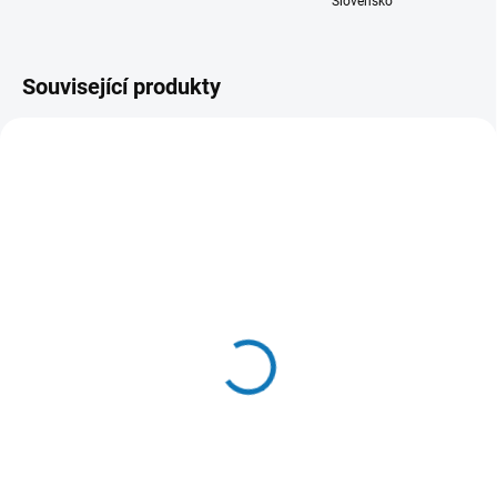
Slovensko
Související produkty
NOVINKA
NOVINKA
RŮZNÉ VELIKOSTI
RŮZNÉ VELIKOSTI
SKLADEM IHNED
SKLADEM IHNED
(4 KS)
(>12 KS)
Jigovka Mikado JAWS
Jigovka Mikado JAWS
NED | Velikost 2/0 | 3 ks
Classic | Velikost 2/0 | 3
ks | Nástrahy 6–8 cm
57 Kč
od
45 Kč
od
Detail
Detail