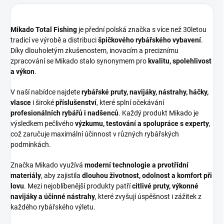
Mikado Total Fishing
je přední polská značka s více než 30letou
tradicí ve výrobě a distribuci
špičkového rybářského vybavení
.
Díky dlouholetým zkušenostem, inovacím a preciznímu
zpracování se Mikado stalo synonymem pro
kvalitu, spolehlivost
a výkon
.
V naší nabídce najdete
rybářské pruty, navijáky, nástrahy, háčky,
vlasce
i široké
příslušenství
, které splní očekávání
profesionálních rybářů i nadšenců
. Každý produkt Mikado je
výsledkem pečlivého
výzkumu, testování a spolupráce s experty
,
což zaručuje maximální účinnost v různých rybářských
podmínkách.
Značka Mikado využívá
moderní technologie a prvotřídní
materiály
, aby zajistila
dlouhou životnost, odolnost a komfort při
lovu
. Mezi nejoblíbenější produkty patří
citlivé pruty, výkonné
navijáky a účinné nástrahy
, které zvyšují úspěšnost i zážitek z
každého rybářského výletu.