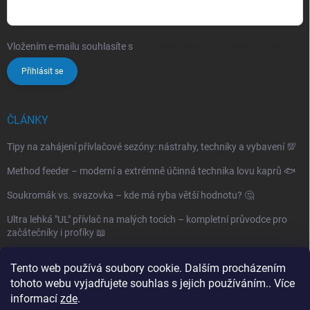
Vložením e-mailu souhlasíte s
podmínkami ochrany osobních údajů
Přihlásit se
ČLÁNKY
Tipy na zahájení přívlačové sezóny: nástrahy, techniky a vybavení 💯
Method feeder – moderní a extrémně účinná technika lovu kaprů 🐟
Soukromák vs. svazovka – kde má ryba větší hodnotu? 🤔
Ultra lehká "UL" přívlač na malých tocích – kompletní průvodce pro
začátečníky i profíky 📖
Archiv
Tento web používá soubory cookie. Dalším procházením
tohoto webu vyjadřujete souhlas s jejich používáním.. Více
informací
zde
.