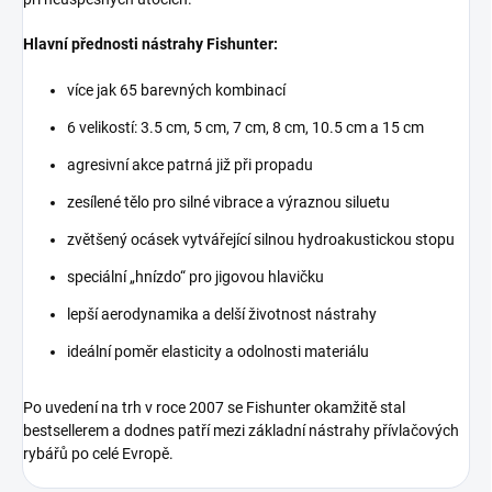
Hlavní přednosti nástrahy Fishunter:
více jak 65 barevných kombinací
6 velikostí: 3.5 cm, 5 cm, 7 cm, 8 cm, 10.5 cm a 15 cm
agresivní akce patrná již při propadu
zesílené tělo pro silné vibrace a výraznou siluetu
zvětšený ocásek vytvářející silnou hydroakustickou stopu
speciální „hnízdo“ pro jigovou hlavičku
lepší aerodynamika a delší životnost nástrahy
ideální poměr elasticity a odolnosti materiálu
Po uvedení na trh v roce 2007 se Fishunter okamžitě stal
bestsellerem a dodnes patří mezi základní nástrahy přívlačových
rybářů po celé Evropě.