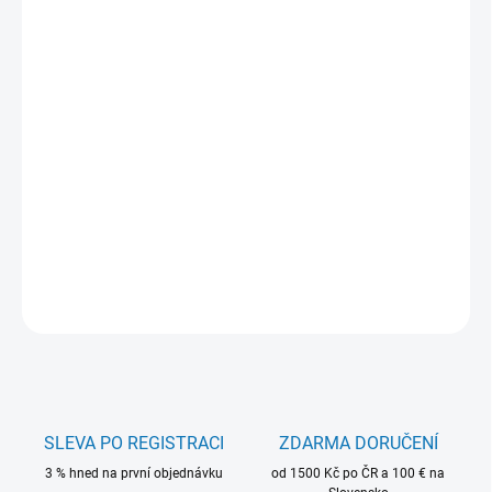
−
+
Přidat do košíku
Legendární
nástraha
Fishunter
má Iinovativní konstrukce těla s
přetíženou přední částí a zvětšenou plochou ocásku vytváří
extrémně silnou hydroakustickou vlnu, která provokuje dravce k
útoku už při propadu nástrahy. Speciálně tvarovaná přední
„kapsa“ dokonale usazuje jigovou hlavičku a zlepšuje
aerodynamiku.
DETAILNÍ INFORMACE
ZEPTAT SE
HLÍDAT
SLEVA PO REGISTRACI
ZDARMA DORUČENÍ
3 % hned na první objednávku
od 1500 Kč po ČR a 100 € na