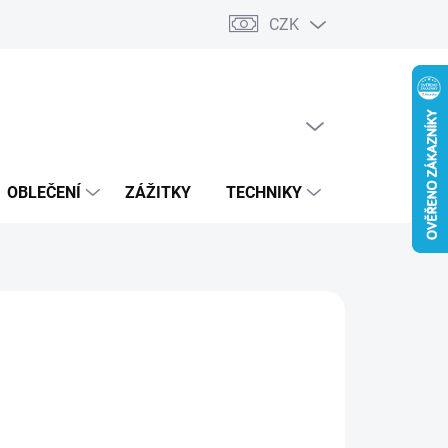
CZK
PRÁZDNÝ KOŠÍK
NÁKUPNÍ
KOŠÍK
OBLEČENÍ
ZÁŽITKY
TECHNIKY
LUTONINA P