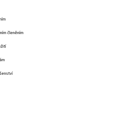
ním
řním členěním
žití
kám
ušenství