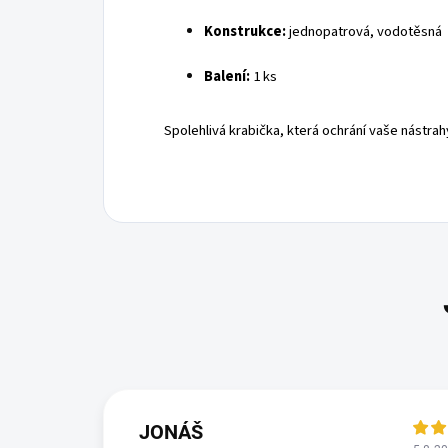
Konstrukce:
jednopatrová, vodotěsná
Balení:
1 ks
Spolehlivá krabička, která ochrání vaše nástra
JONÁŠ