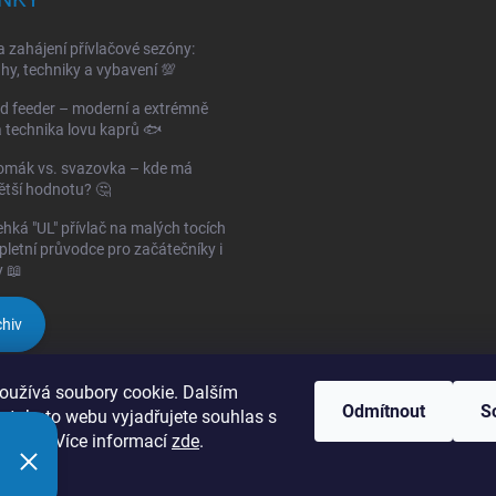
a zahájení přívlačové sezóny:
hy, techniky a vybavení 💯
 feeder – moderní a extrémně
 technika lovu kaprů 🐟
omák vs. svazovka – kde má
ětší hodnotu? 🤔
lehká "UL" přívlač na malých tocích
letní průvodce pro začátečníky i
y 📖
hiv
oužívá soubory cookie. Dalším
Odmítnout
S
 tohoto webu vyjadřujete souhlas s
váním.. Více informací
zde
.
í