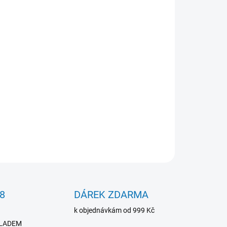
026
MOŽNOSTI DORUČENÍ
Přidat do košíku
ářská krabička
je ideální volbou pro bezpečné
bného rybářského příslušenství. Díky
gumovému
ah před vniknutím vody a vlhkosti, a to i při
rnostních podmínkách.
ZEPTAT SE
HLÍDAT
8
DÁREK ZDARMA
k objednávkám od 999 Kč
SKLADEM