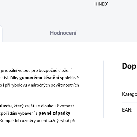
IHNED"
Hodnocení
Dop
je ideální volbou pro bezpečné uložení
nství. Díky
gumovému těsnění
spolehlivě
to i při rybolovu v náročných povětrnostních
Katego
plastu
, který zajišťuje dlouhou životnost.
EAN
:
uspořádání vybavení a
pevné západky
Kompaktní rozměry ocení každý rybář při