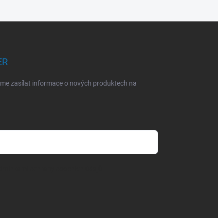
ER
eme zasílat informace o nových produktech na
dmínkami ochrany osobních údajů