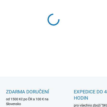
MŮŽEME DORUČIT DO:
12.8.2
−
+
Jednostranná
vodotěsná ryb
uložení nástrah, háčků a dro
těsnění
spolehlivě chrání obs
rybolovu v náročných povět
DETAILNÍ INFORMACE
ZDARMA DORUČENÍ
EXPEDICE DO 4
HODIN
od 1500 Kč po ČR a 100 € na
Slovensko
pro všechno zboží "