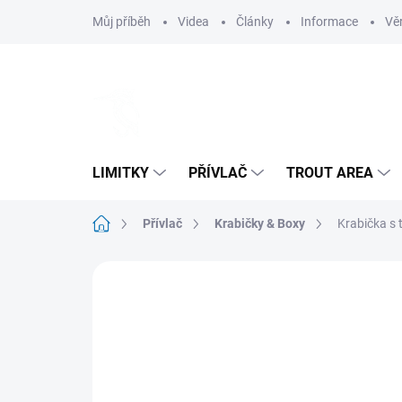
Přejít
Můj příběh
Videa
Články
Informace
Vě
na
obsah
LIMITKY
PŘÍVLAČ
TROUT AREA
Domů
Přívlač
Krabičky & Boxy
Krabička s 
Neohodnoceno
Podrobnosti hodnoce
NOVINKA