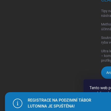
Tipy n
nástra
Method
účinná
Soukr
ryba v
Ultra 
– komp
profík
Arc
Tento web p
procházením
jejich použí
REGISTRACE NA PODZIMNÍ TÁBOR
LUTONINA JE SPUŠTĚNA!
Nastaven