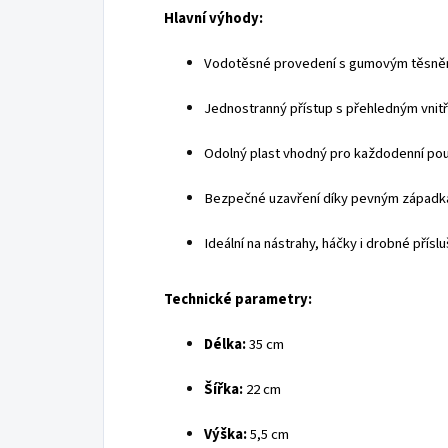
Hlavní výhody:
Vodotěsné provedení s gumovým těsně
Jednostranný přístup s přehledným vnit
Odolný plast vhodný pro každodenní pou
Bezpečné uzavření díky pevným západ
Ideální na nástrahy, háčky i drobné přísl
Technické parametry:
Délka:
35 cm
Šířka:
22 cm
Výška:
5,5 cm