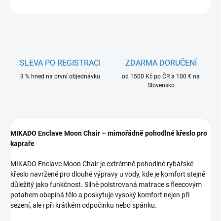
ZEPTAT SE
HLÍDAT
SLEVA PO REGISTRACI
ZDARMA DORUČENÍ
3 % hned na první objednávku
od 1500 Kč po ČR a 100 € na
Slovensko
MIKADO Enclave Moon Chair – mimořádně pohodlné křeslo pro
kapraře
MIKADO Enclave Moon Chair je extrémně pohodlné rybářské
křeslo navržené pro dlouhé výpravy u vody, kde je komfort stejně
důležitý jako funkčnost. Silně polstrovaná matrace s fleecovým
potahem obepíná tělo a poskytuje vysoký komfort nejen při
sezení, ale i při krátkém odpočinku nebo spánku.