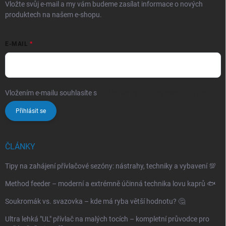
Vložte svůj e-mail a my vám budeme zasílat informace o nových
produktech na našem e-shopu.
E-MAIL
Vložením e-mailu souhlasíte s
podmínkami ochrany osobních údajů
Přihlásit se
ČLÁNKY
Tipy na zahájení přívlačové sezóny: nástrahy, techniky a vybavení 💯
Method feeder – moderní a extrémně účinná technika lovu kaprů 🐟
Soukromák vs. svazovka – kde má ryba větší hodnotu? 🤔
Ultra lehká "UL" přívlač na malých tocích – kompletní průvodce pro