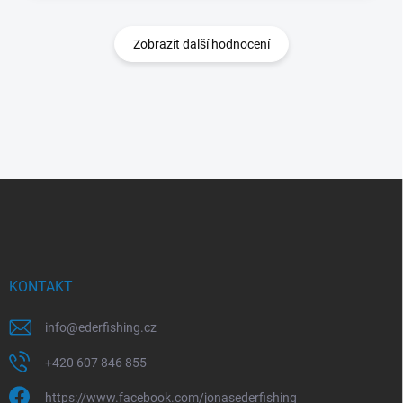
Zobrazit další hodnocení
Z
á
p
a
t
í
KONTAKT
info
@
ederfishing.cz
+420 607 846 855
https://www.facebook.com/jonasederfishing