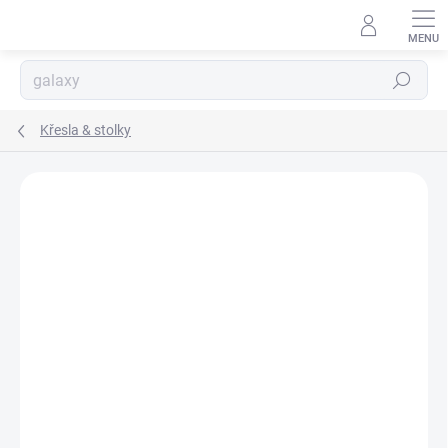
Přejít
na
obsah
Hledat
Křesla & stolky
Podrobnosti hodnocení
Neohodnoceno
ZNAČKA:
MIKADO TOTAL FISHING
NOVINKA