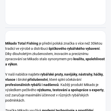
Mikado Total Fishing
je přední polská značka s více než 30letou
tradicí ve výrobě a distribuci
špičkového rybářského vybavení
.
Díky dlouholetým zkušenostem, inovacím a preciznímu
zpracování se Mikado stalo synonymem pro
kvalitu, spolehlivost
a výkon
.
V naší nabídce najdete
rybářské pruty, navijáky, nástrahy, háčky,
vlasce
i široké
příslušenství
, které splní očekávání
profesionálních rybářů i nadšenců
. Každý produkt Mikado je
výsledkem pečlivého
výzkumu, testování a spolupráce s experty
,
což zaručuje maximální účinnost v různých rybářských
podmínkách.
Značka Mikado využívá
moderní technologie a prvotřídní