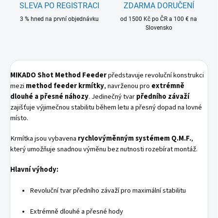
SLEVA PO REGISTRACI
ZDARMA DORUČENÍ
3 % hned na první objednávku
od 1500 Kč po ČR a 100 € na
Slovensko
MIKADO Shot Method Feeder
představuje revoluční konstrukci
mezi
method feeder krmítky
, navrženou pro
extrémně
dlouhé a přesné náhozy
. Jedinečný tvar
předního závaží
zajišťuje výjimečnou stabilitu během letu a přesný dopad na lovné
místo.
Krmítka jsou vybavena
rychlovýměnným systémem Q.M.F.
,
který umožňuje snadnou výměnu bez nutnosti rozebírat montáž.
Hlavní výhody:
Revoluční tvar předního závaží pro maximální stabilitu
Extrémně dlouhé a přesné hody