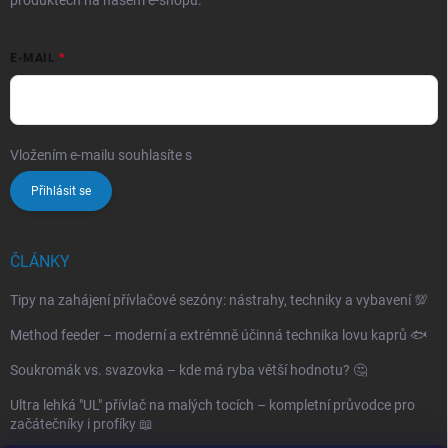
E-MAIL
Vložením e-mailu souhlasíte s
podmínkami ochrany osobních údajů
Přihlásit se
ČLÁNKY
Tipy na zahájení přívlačové sezóny: nástrahy, techniky a vybavení 💯
Method feeder – moderní a extrémně účinná technika lovu kaprů 🐟
Soukromák vs. svazovka – kde má ryba větší hodnotu? 🤔
Ultra lehká "UL" přívlač na malých tocích – kompletní průvodce pro
začátečníky i profíky 📖