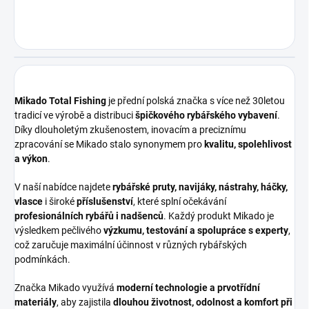
Mikado Total Fishing
je přední polská značka s více než 30letou
tradicí ve výrobě a distribuci
špičkového rybářského vybavení
.
Díky dlouholetým zkušenostem, inovacím a preciznímu
zpracování se Mikado stalo synonymem pro
kvalitu, spolehlivost
a výkon
.
V naší nabídce najdete
rybářské pruty, navijáky, nástrahy, háčky,
vlasce
i široké
příslušenství
, které splní očekávání
profesionálních rybářů i nadšenců
. Každý produkt Mikado je
výsledkem pečlivého
výzkumu, testování a spolupráce s experty
,
což zaručuje maximální účinnost v různých rybářských
podmínkách.
Značka Mikado využívá
moderní technologie a prvotřídní
materiály
, aby zajistila
dlouhou životnost, odolnost a komfort při