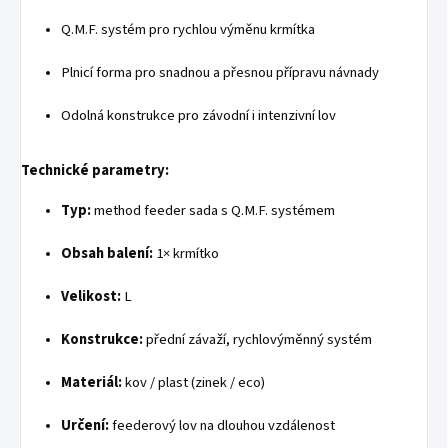
Q.M.F. systém pro rychlou výměnu krmítka
Plnicí forma pro snadnou a přesnou přípravu návnady
Odolná konstrukce pro závodní i intenzivní lov
Technické parametry:
Typ:
method feeder sada s Q.M.F. systémem
Obsah balení:
1× krmítko
Velikost:
L
Konstrukce:
přední závaží, rychlovýměnný systém
Materiál:
kov / plast (zinek / eco)
Určení:
feederový lov na dlouhou vzdálenost