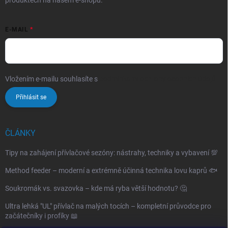
E-MAIL
Vložením e-mailu souhlasíte s
podmínkami ochrany osobních údajů
Přihlásit se
ČLÁNKY
Tipy na zahájení přívlačové sezóny: nástrahy, techniky a vybavení 💯
Method feeder – moderní a extrémně účinná technika lovu kaprů 🐟
Soukromák vs. svazovka – kde má ryba větší hodnotu? 🤔
Ultra lehká "UL" přívlač na malých tocích – kompletní průvodce pro
začátečníky i profíky 📖