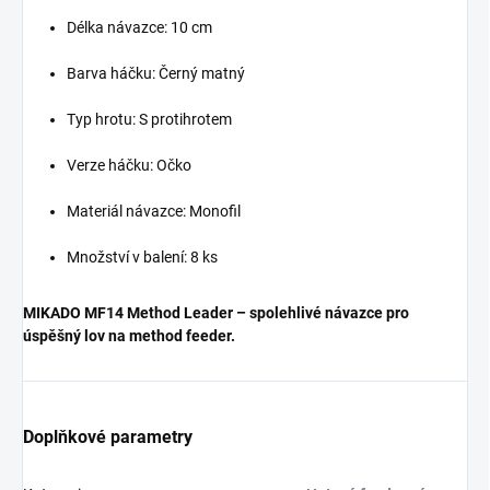
Délka návazce: 10 cm
Barva háčku: Černý matný
Typ hrotu: S protihrotem
Verze háčku: Očko
Materiál návazce: Monofil
Množství v balení: 8 ks
MIKADO MF14 Method Leader – spolehlivé návazce pro
úspěšný lov na method feeder.
Doplňkové parametry