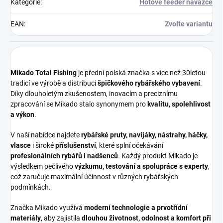
Kategorie
:
Hotové feeder návazce
EAN
:
Zvolte variantu
Mikado Total Fishing
je přední polská značka s více než 30letou
tradicí ve výrobě a distribuci
špičkového rybářského vybavení
.
Díky dlouholetým zkušenostem, inovacím a preciznímu
zpracování se Mikado stalo synonymem pro
kvalitu, spolehlivost
a výkon
.
V naší nabídce najdete
rybářské pruty, navijáky, nástrahy, háčky,
vlasce
i široké
příslušenství
, které splní očekávání
profesionálních rybářů i nadšenců
. Každý produkt Mikado je
výsledkem pečlivého
výzkumu, testování a spolupráce s experty
,
což zaručuje maximální účinnost v různých rybářských
podmínkách.
Značka Mikado využívá
moderní technologie a prvotřídní
materiály
, aby zajistila
dlouhou životnost, odolnost a komfort při