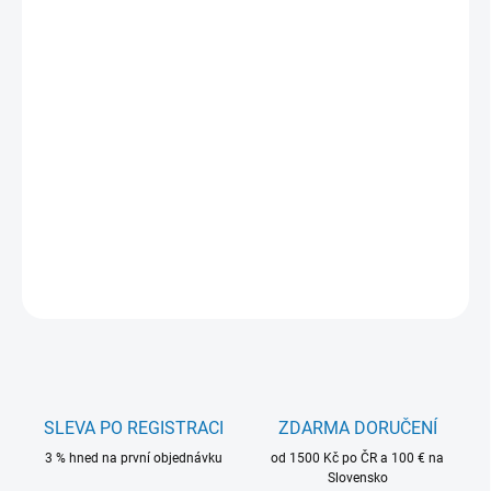
−
+
Přidat do košíku
Hotové method návazce MIKADO s háčky MF14 jsou ideální volbou
pro moderní method feeder rybolov. Háčky jsou extrémně ostré,
pevné a vybavené gumičkou pro lepší držení nástrahy. Návazce
jsou navázané na kvalitním monofilním vlasci a připravené k
okamžitému použití.
DETAILNÍ INFORMACE
ZEPTAT SE
HLÍDAT
SLEVA PO REGISTRACI
ZDARMA DORUČENÍ
3 % hned na první objednávku
od 1500 Kč po ČR a 100 € na
Slovensko