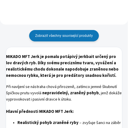
Zobrazit všechny související produkty
MIKADO MFT Jerk je pomalu potápivý jerkbait určený pro
lov dravých ryb. Díky svému preciznímu tvaru, vyvážení a
realistickému chodu dokonale napodobuje zraněnou nebo
nemocnou rybku, která je pro predátory snadnou kořistí.
Při navíjení se nástraha chová přirozeně, zatímco jemné škubnutí
špičkou prutu vyvolá
nepravidelný, zraněný pohyb
, jenž dokáže
vyprovokovat i pasivní dravce k útoku.
Hlavní přednosti MIKADO MFT Jerk:
Realistický pohyb zraněné ryby
– zvyšuje šanci na záběr