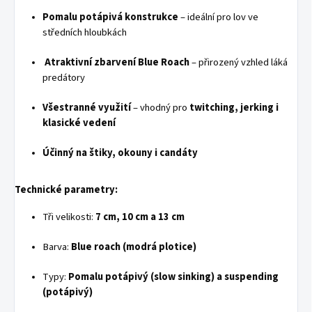
Pomalu potápivá konstrukce
– ideální pro lov ve
středních hloubkách
Atraktivní zbarvení Blue Roach
– přirozený vzhled láká
predátory
Všestranné využití
– vhodný pro
twitching, jerking i
klasické vedení
Účinný na štiky, okouny i candáty
Technické parametry:
Tři velikosti:
7 cm, 10 cm a 13 cm
Barva:
Blue roach (modrá plotice)
Typy:
Pomalu potápivý (slow sinking) a suspending
(potápivý)