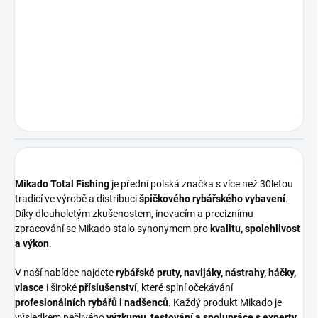
Mikado Total Fishing
je přední polská značka s více než 30letou
tradicí ve výrobě a distribuci
špičkového rybářského vybavení
.
Díky dlouholetým zkušenostem, inovacím a preciznímu
zpracování se Mikado stalo synonymem pro
kvalitu, spolehlivost
a výkon
.
V naší nabídce najdete
rybářské pruty, navijáky, nástrahy, háčky,
vlasce
i široké
příslušenství
, které splní očekávání
profesionálních rybářů i nadšenců
. Každý produkt Mikado je
výsledkem pečlivého
výzkumu, testování a spolupráce s experty
,