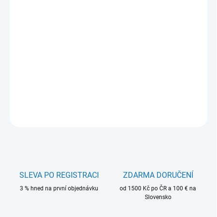
−
+
Přidat do košíku
MFT Jerk je určený pro lov dravých ryb. Díky svému preciznímu
tvaru, vyvážení a realistickému chodu dokonale napodobuje
zraněnou nebo nemocnou rybku, která je pro predátory snadnou
kořistí.
DETAILNÍ INFORMACE
ZEPTAT SE
HLÍDAT
SLEVA PO REGISTRACI
ZDARMA DORUČENÍ
3 % hned na první objednávku
od 1500 Kč po ČR a 100 € na
Slovensko