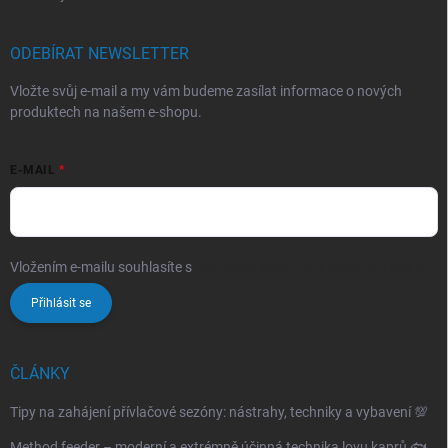
ODEBÍRAT NEWSLETTER
Vložte svůj e-mail a my vám budeme zasílat informace o nových
produktech na našem e-shopu.
E-MAIL
Vložením e-mailu souhlasíte s
podmínkami ochrany osobních údajů
Přihlásit se
ČLÁNKY
Tipy na zahájení přívlačové sezóny: nástrahy, techniky a vybavení 💯
Method feeder – moderní a extrémně účinná technika lovu kaprů 🐟