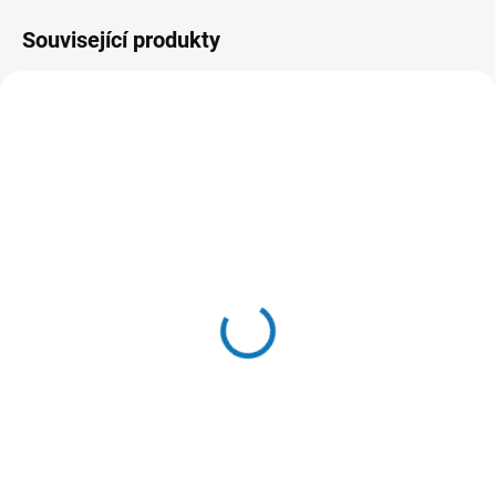
Související produkty
NOVINKA
NOVINKA
RŮZNÉ VELIKOSTI
RŮZNÉ VELIKOSTI
SKLADEM IHNED
SKLADEM V EXTERNÍM SKLADU
(2 KS)
MFT Jerk Wobler
MFT Jerk Wobler
Mikado | Barva Perch
Mikado | Barva Pike
188 Kč
od
188 Kč
od
Detail
Detail