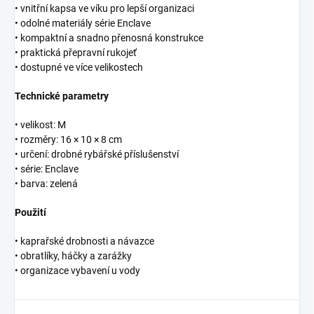
• vnitřní kapsa ve víku pro lepší organizaci
• odolné materiály série Enclave
• kompaktní a snadno přenosná konstrukce
• praktická přepravní rukojeť
• dostupné ve více velikostech
Technické parametry
• velikost: M
• rozměry: 16 × 10 × 8 cm
• určení: drobné rybářské příslušenství
• série: Enclave
• barva: zelená
Použití
• kaprařské drobnosti a návazce
• obratlíky, háčky a zarážky
• organizace vybavení u vody