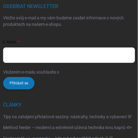
ODEBÍRAT NEWSLETTER
Vložte svůj e-mail a my vám budeme zasílat informace o nových
produktech na našem e-shopu.
E-MAIL
Vložením e-mailu souhlasíte s
podmínkami ochrany osobních údajů
Přihlásit se
ČLÁNKY
Tipy na zahájení přívlačové sezóny: nástrahy, techniky a vybavení 💯
Method feeder – moderní a extrémně účinná technika lovu kaprů 🐟