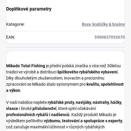
Doplňkové parametry
Kategorie
:
Boxy, krabičky & brašny
EAN
:
5900637032670
Mikado Total Fishing
je přední polská značka s více než 30letou
tradicí ve výrobě a distribuci
špičkového rybářského vybavení
.
Díky dlouholetým zkušenostem, inovacím a preciznímu
zpracování se Mikado stalo synonymem pro
kvalitu, spolehlivost
a výkon
.
V naší nabídce najdete
rybářské pruty, navijáky, nástrahy, háčky,
vlasce
i široké
příslušenství
, které splní očekávání
profesionálních rybářů i nadšenců
. Každý produkt Mikado je
výsledkem pečlivého
výzkumu, testování a spolupráce s experty
,
což zaručuje maximální účinnost v různých rybářských