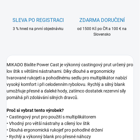
SLEVA PO REGISTRACI
ZDARMA DORUČENÍ
3 % hned na první objednávku
od 1500 Kč po ČR a 100 € na
Slovensko
MIKADO Bixlite Power Cast je výkonný castingový prut určený pro
lov štik s většími nástrahami. Díky dlouhé a ergonomicky
tvarované rukojeti a pohodlnému sedlu pro multiplikátor nabízí
vysoký komfort i při celodenním rybolovu. Rychlý a silný blank
umožňuje přesné a daleké hody, zatímco dostatek rezervní síly
pomáhá při zdolávání silných dravců.
Proč si vybrat tento výrobek?
• Castingový prut pro použití s multiplikátorem
• Vhodný pro větší nástrahy a cílený lov štik
• Dlouhá ergonomická rukojeť pro pohodlné držení
• Rychlý a výkonný blank pro přesné náhozy