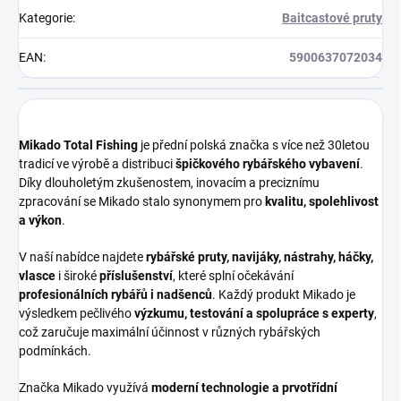
Kategorie
:
Baitcastové pruty
EAN
:
5900637072034
Mikado Total Fishing
je přední polská značka s více než 30letou
tradicí ve výrobě a distribuci
špičkového rybářského vybavení
.
Díky dlouholetým zkušenostem, inovacím a preciznímu
zpracování se Mikado stalo synonymem pro
kvalitu, spolehlivost
a výkon
.
V naší nabídce najdete
rybářské pruty, navijáky, nástrahy, háčky,
vlasce
i široké
příslušenství
, které splní očekávání
profesionálních rybářů i nadšenců
. Každý produkt Mikado je
výsledkem pečlivého
výzkumu, testování a spolupráce s experty
,
což zaručuje maximální účinnost v různých rybářských
podmínkách.
Značka Mikado využívá
moderní technologie a prvotřídní