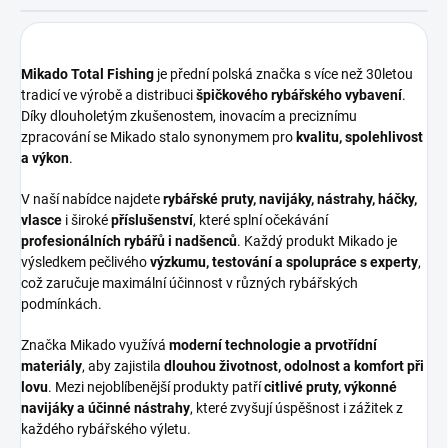
Mikado Total Fishing
je přední polská značka s více než 30letou
tradicí ve výrobě a distribuci
špičkového rybářského vybavení
.
Díky dlouholetým zkušenostem, inovacím a preciznímu
zpracování se Mikado stalo synonymem pro
kvalitu, spolehlivost
a výkon
.
V naší nabídce najdete
rybářské pruty, navijáky, nástrahy, háčky,
vlasce
i široké
příslušenství
, které splní očekávání
profesionálních rybářů i nadšenců
. Každý produkt Mikado je
výsledkem pečlivého
výzkumu, testování a spolupráce s experty
,
což zaručuje maximální účinnost v různých rybářských
podmínkách.
Značka Mikado využívá
moderní technologie a prvotřídní
materiály
, aby zajistila
dlouhou životnost, odolnost a komfort při
lovu
. Mezi nejoblíbenější produkty patří
citlivé pruty, výkonné
navijáky a účinné nástrahy
, které zvyšují úspěšnost i zážitek z
každého rybářského výletu.