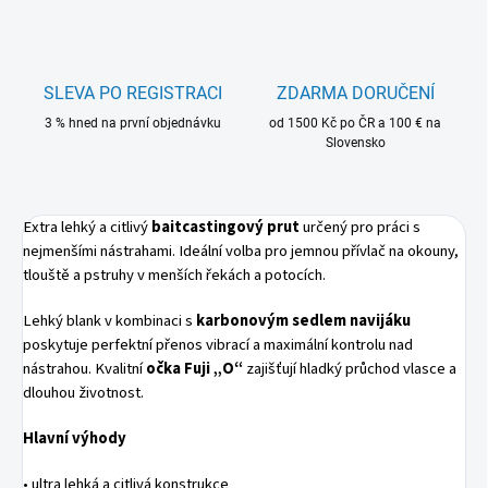
SLEVA PO REGISTRACI
ZDARMA DORUČENÍ
3 % hned na první objednávku
od 1500 Kč po ČR a 100 € na
Slovensko
Extra lehký a citlivý
baitcastingový prut
určený pro práci s
nejmenšími nástrahami. Ideální volba pro jemnou přívlač na okouny,
tlouště a pstruhy v menších řekách a potocích.
Lehký blank v kombinaci s
karbonovým sedlem navijáku
poskytuje perfektní přenos vibrací a maximální kontrolu nad
nástrahou. Kvalitní
očka Fuji „O“
zajišťují hladký průchod vlasce a
dlouhou životnost.
Hlavní výhody
• ultra lehká a citlivá konstrukce