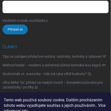
Vložením e-mailu souhlasíte s
podmínkami ochrany osobních údajů
Přihlásit se
ČLÁNKY
Tipy na zahájení přívlačové sezóny: nástrahy, techniky a vybavení 💯
Method feeder – moderní a extrémně účinná technika lovu kaprů 🐟
Soukromák vs. svazovka – kde má ryba větší hodnotu? 🤔
Ultra lehká "UL" přívlač na malých tocích – kompletní průvodce pro
začátečníky i profíky 📖
Archiv
Tento web používá soubory cookie. Dalším procházením
tohoto webu vyjadřujete souhlas s jejich používáním.. Více
informací
zde
.