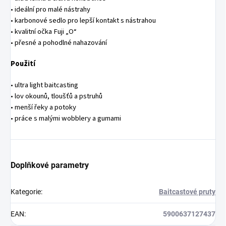
• ideální pro malé nástrahy
• karbonové sedlo pro lepší kontakt s nástrahou
• kvalitní očka Fuji „O“
• přesné a pohodlné nahazování
Použití
• ultra light baitcasting
• lov okounů, tloušťů a pstruhů
• menší řeky a potoky
• práce s malými wobblery a gumami
Doplňkové parametry
Kategorie
:
Baitcastové pruty
EAN
:
5900637127437