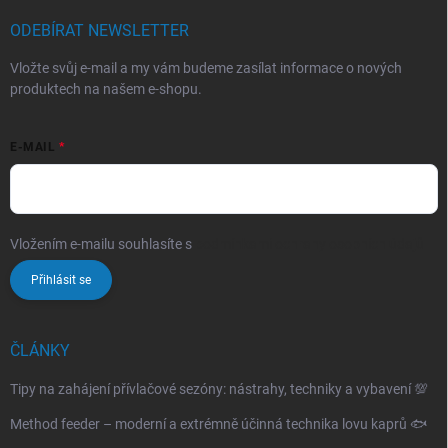
ODEBÍRAT NEWSLETTER
Vložte svůj e-mail a my vám budeme zasílat informace o nových
produktech na našem e-shopu.
E-MAIL
Vložením e-mailu souhlasíte s
podmínkami ochrany osobních údajů
Přihlásit se
ČLÁNKY
Tipy na zahájení přívlačové sezóny: nástrahy, techniky a vybavení 💯
Method feeder – moderní a extrémně účinná technika lovu kaprů 🐟