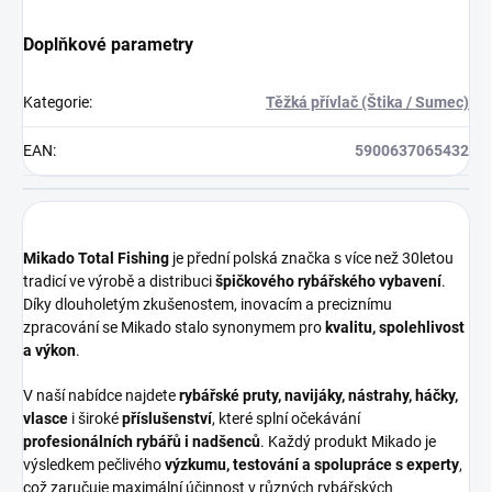
Doplňkové parametry
Kategorie
:
Těžká přívlač (Štika / Sumec)
EAN
:
5900637065432
Mikado Total Fishing
je přední polská značka s více než 30letou
tradicí ve výrobě a distribuci
špičkového rybářského vybavení
.
Díky dlouholetým zkušenostem, inovacím a preciznímu
zpracování se Mikado stalo synonymem pro
kvalitu, spolehlivost
a výkon
.
V naší nabídce najdete
rybářské pruty, navijáky, nástrahy, háčky,
vlasce
i široké
příslušenství
, které splní očekávání
profesionálních rybářů i nadšenců
. Každý produkt Mikado je
výsledkem pečlivého
výzkumu, testování a spolupráce s experty
,
což zaručuje maximální účinnost v různých rybářských