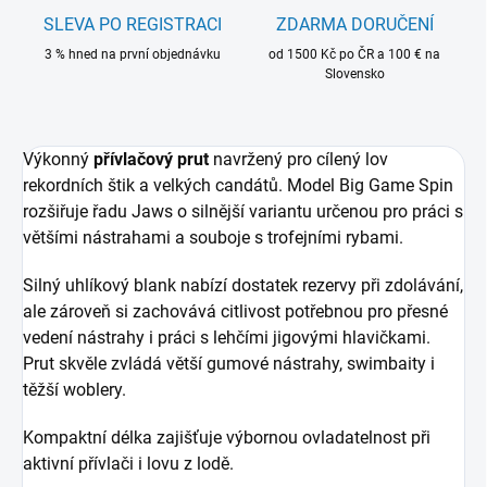
SLEVA PO REGISTRACI
ZDARMA DORUČENÍ
3 % hned na první objednávku
od 1500 Kč po ČR a 100 € na
Slovensko
Výkonný
přívlačový prut
navržený pro cílený lov
rekordních štik a velkých candátů. Model Big Game Spin
rozšiřuje řadu Jaws o silnější variantu určenou pro práci s
většími nástrahami a souboje s trofejními rybami.
Silný uhlíkový blank nabízí dostatek rezervy při zdolávání,
ale zároveň si zachovává citlivost potřebnou pro přesné
vedení nástrahy i práci s lehčími jigovými hlavičkami.
Prut skvěle zvládá větší gumové nástrahy, swimbaity i
těžší woblery.
Kompaktní délka zajišťuje výbornou ovladatelnost při
aktivní přívlači i lovu z lodě.