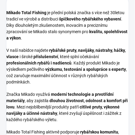
Mikado Total Fishing
je přední polská značka s více než 30letou
tradicí ve výrobě a distribuci
špičkového rybářského vybavení
.
Díky dlouholetým zkušenostem, inovacím a preciznímu
zpracování se Mikado stalo synonymem pro
kvalitu, spolehlivost
a výkon
.
V naší nabídce najdete
rybářské pruty, navijáky, nástrahy, háčky,
vlasce
i široké
příslušenství
, které splní očekávání
profesionálních rybářů i nadšenců
. Každý produkt Mikado je
výsledkem pečlivého
výzkumu, testování a spolupráce s experty
,
což zaručuje maximální účinnost v různých rybářských
podmínkách.
Značka Mikado využívá
moderní technologie a prvotřídní
materiály
, aby zajistila
dlouhou životnost, odolnost a komfort při
lovu
. Mezi nejoblíbenější produkty patří
citlivé pruty, výkonné
navijáky a účinné nástrahy
, které zvyšují úspěšnost i zážitek z
každého rybářského výletu.
Mikado Total Fishing aktivně podporuje
rybářskou komunitu
,