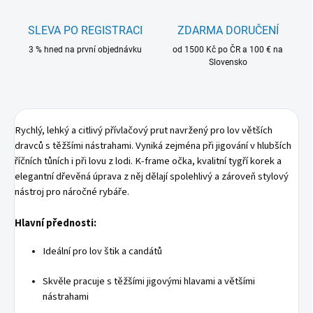
SLEVA PO REGISTRACI
ZDARMA DORUČENÍ
3 % hned na první objednávku
od 1500 Kč po ČR a 100 € na
Slovensko
Rychlý, lehký a citlivý přívlačový prut navržený pro lov větších
dravců s těžšími nástrahami. Vyniká zejména při jigování v hlubších
říčních tůních i při lovu z lodi. K-frame očka, kvalitní tygří korek a
elegantní dřevěná úprava z něj dělají spolehlivý a zároveň stylový
nástroj pro náročné rybáře.
Hlavní přednosti:
Ideální pro lov štik a candátů
Skvěle pracuje s těžšími jigovými hlavami a většími
nástrahami