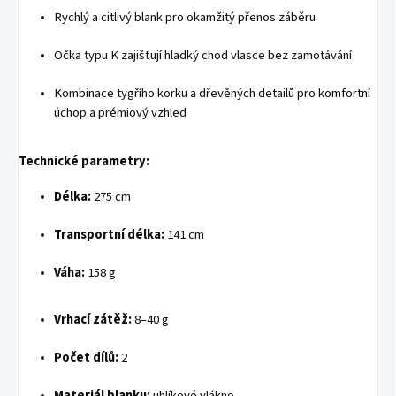
Rychlý a citlivý blank pro okamžitý přenos záběru
Očka typu K zajišťují hladký chod vlasce bez zamotávání
Kombinace tygřího korku a dřevěných detailů pro komfortní
úchop a prémiový vzhled
Technické parametry:
Délka:
275 cm
Transportní délka:
141 cm
Váha:
158 g
Vrhací zátěž:
8–40 g
Počet dílů:
2
Materiál blanku:
uhlíkové vlákno