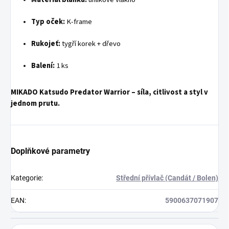
Typ oček:
K-frame
Rukojeť:
tygří korek + dřevo
Balení:
1 ks
MIKADO Katsudo Predator Warrior – síla, citlivost a styl v
jednom prutu.
Doplňkové parametry
Kategorie
:
Střední přívlač (Candát / Bolen)
EAN
:
5900637071907