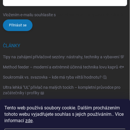
Vložením e-mailu souhlasíte s
podmínkami ochrany osobních údajů
Přihlásit se
ČLÁNKY
Tipy na zahájení přívlačové sezóny: nástrahy, techniky a vybavení 💯
Method feeder – moderní a extrémně účinná technika lovu kaprů 🐟
Soukromák vs. svazovka – kde má ryba větší hodnotu? 🤔
Ultra lehká "UL" přívlač na malých tocích – kompletní průvodce pro
začátečníky i profíky 📖
Archiv
Tento web používá soubory cookie. Dalším procházením
tohoto webu vyjadřujete souhlas s jejich používáním.. Více
informací
zde
.