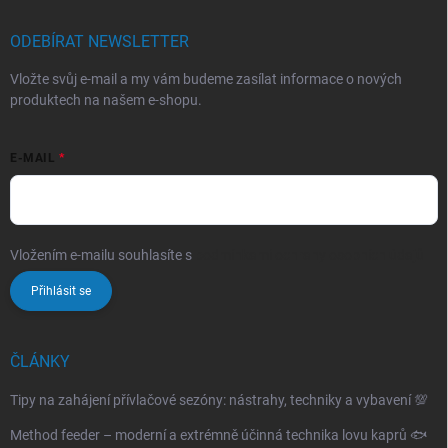
ODEBÍRAT NEWSLETTER
Vložte svůj e-mail a my vám budeme zasílat informace o nových
produktech na našem e-shopu.
E-MAIL
Vložením e-mailu souhlasíte s
podmínkami ochrany osobních údajů
Přihlásit se
ČLÁNKY
Tipy na zahájení přívlačové sezóny: nástrahy, techniky a vybavení 💯
Method feeder – moderní a extrémně účinná technika lovu kaprů 🐟