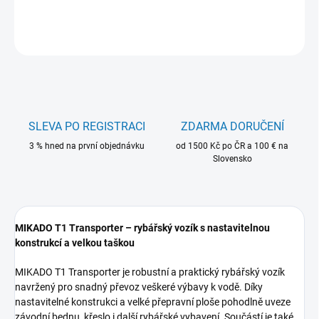
DETAILNÍ INFORMACE
ZEPTAT SE
HLÍDAT
SLEVA PO REGISTRACI
ZDARMA DORUČENÍ
3 % hned na první objednávku
od 1500 Kč po ČR a 100 € na
Slovensko
MIKADO T1 Transporter – rybářský vozík s nastavitelnou
konstrukcí a velkou taškou
MIKADO T1 Transporter je robustní a praktický rybářský vozík
navržený pro snadný převoz veškeré výbavy k vodě. Díky
nastavitelné konstrukci a velké přepravní ploše pohodlně uveze
závodní bednu, křeslo i další rybářské vybavení. Součástí je také