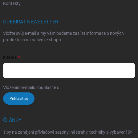
Kontakty
ODEBÍRAT NEWSLETTER
Vložte svůj e-mail a my vám budeme zasílat informace o nových
produktech na našem e-shopu.
E-MAIL
Vložením e-mailu souhlasíte s
podmínkami ochrany osobních údajů
Přihlásit se
ČLÁNKY
Tipy na zahájení přívlačové sezóny: nástrahy, techniky a vybavení 💯