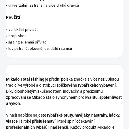
• univerzální nástraha na více druhů dravců
Použití
• vertikální přívlač
• drop-shot
• jigging a jemná přívlač
• lov pstruhů, okounů, candátů i sumců
Mikado Total Fishing
je přední polská značka s více než 30letou
tradicí ve výrobě a distribuci
špičkového rybářského vybavení
.
Díky dlouholetým zkušenostem, inovacím a preciznímu
zpracování se Mikado stalo synonymem pro
kvalitu, spolehlivost
a výkon
.
V naší nabídce najdete
rybářské pruty, navijáky, nástrahy, háčky,
vlasce
i široké
příslušenství
, které splní očekávání
profesionálních rybářů i nadšenců
. Každý produkt Mikado je