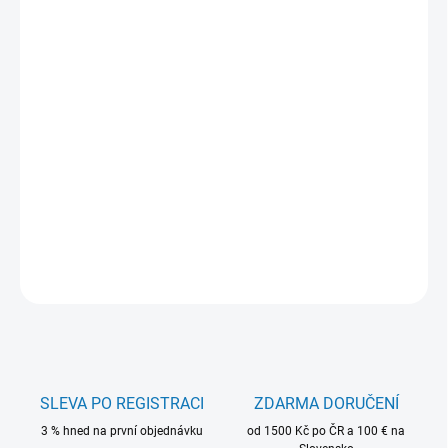
−
+
Přidat do košíku
Inovativní
3D smáček SAIRA
navržený pro moderní vertikální
přívlač a jemné techniky lovu dravců. Díky realistickému tvaru a
propracovaným detailům věrně napodobuje malou živou
rybičku.
Nástraha skvěle pracuje i při pomalém vedení a jemných
pohybech špičkou prutu. Výborně funguje při
drop-shotu
,
vertikální přívlači i klasickém jiggingu.
DETAILNÍ INFORMACE
ZEPTAT SE
HLÍDAT
SLEVA PO REGISTRACI
ZDARMA DORUČENÍ
3 % hned na první objednávku
od 1500 Kč po ČR a 100 € na