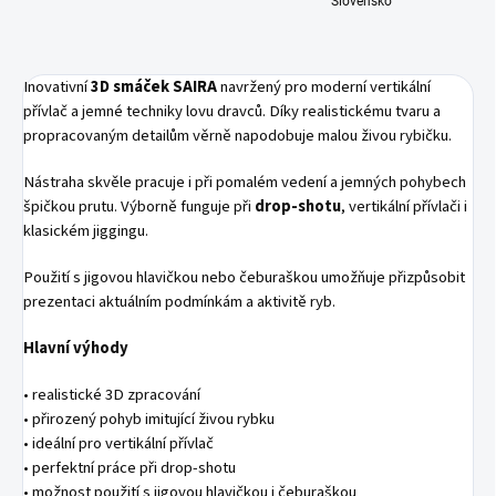
Slovensko
Inovativní
3D smáček SAIRA
navržený pro moderní vertikální
přívlač a jemné techniky lovu dravců. Díky realistickému tvaru a
propracovaným detailům věrně napodobuje malou živou rybičku.
Nástraha skvěle pracuje i při pomalém vedení a jemných pohybech
špičkou prutu. Výborně funguje při
drop-shotu
, vertikální přívlači i
klasickém jiggingu.
Použití s jigovou hlavičkou nebo čeburaškou umožňuje přizpůsobit
prezentaci aktuálním podmínkám a aktivitě ryb.
Hlavní výhody
• realistické 3D zpracování
• přirozený pohyb imitující živou rybku
• ideální pro vertikální přívlač
• perfektní práce při drop-shotu
• možnost použití s jigovou hlavičkou i čeburaškou