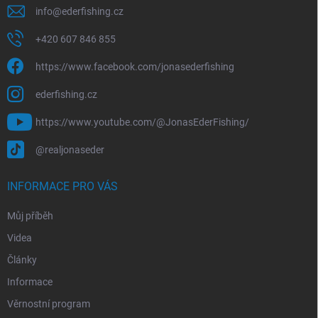
info
@
ederfishing.cz
+420 607 846 855
https://www.facebook.com/jonasederfishing
ederfishing.cz
https://www.youtube.com/@JonasEderFishing/
@realjonaseder
INFORMACE PRO VÁS
Můj příběh
Videa
Články
Informace
Věrnostní program