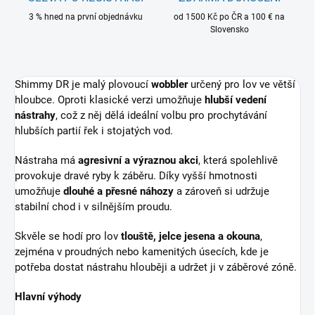
3 % hned na první objednávku
od 1500 Kč po ČR a 100 € na
Slovensko
Shimmy DR je malý plovoucí
wobbler
určený pro lov ve větší
hloubce. Oproti klasické verzi umožňuje
hlubší vedení
nástrahy
, což z něj dělá ideální volbu pro prochytávání
hlubších partií řek i stojatých vod.
Nástraha má
agresivní a výraznou akci
, která spolehlivě
provokuje dravé ryby k záběru. Díky vyšší hmotnosti
umožňuje
dlouhé a přesné náhozy
a zároveň si udržuje
stabilní chod i v silnějším proudu.
Skvěle se hodí pro lov
tlouště, jelce jesena a okouna
,
zejména v proudných nebo kamenitých úsecích, kde je
potřeba dostat nástrahu hlouběji a udržet ji v záběrové zóně.
Hlavní výhody