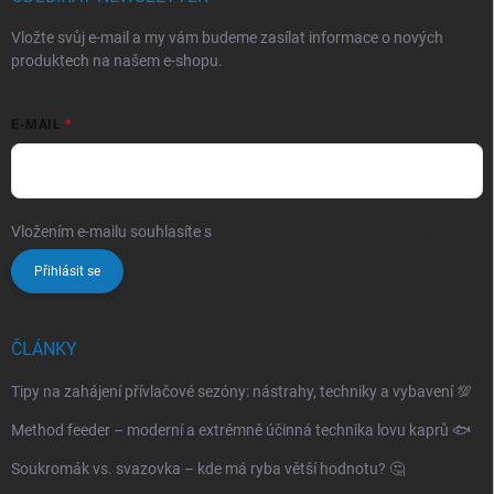
Vložte svůj e-mail a my vám budeme zasílat informace o nových
produktech na našem e-shopu.
E-MAIL
Vložením e-mailu souhlasíte s
podmínkami ochrany osobních údajů
Přihlásit se
ČLÁNKY
Tipy na zahájení přívlačové sezóny: nástrahy, techniky a vybavení 💯
Method feeder – moderní a extrémně účinná technika lovu kaprů 🐟
Soukromák vs. svazovka – kde má ryba větší hodnotu? 🤔