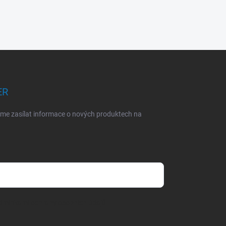
ER
eme zasílat informace o nových produktech na
dmínkami ochrany osobních údajů