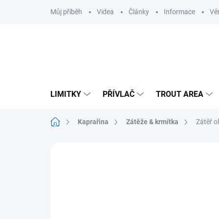
Přejít
Můj příběh
Videa
Články
Informace
Vě
na
obsah
LIMITKY
PŘÍVLAČ
TROUT AREA
Domů
Kaprařina
Zátěže & krmítka
Zátěř o
Neohodnoceno
Podrobnosti hodnoce
NOVINKA
RŮZNÉ VELIKOSTI