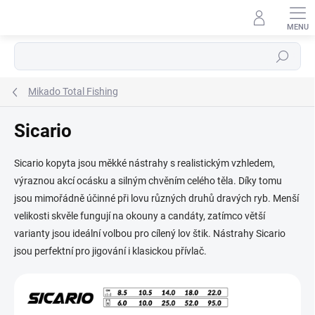
Přejít
na
obsah
Hledat
Mikado Total Fishing
Sicario
Sicario kopyta jsou měkké nástrahy s realistickým vzhledem,
výraznou akcí ocásku a silným chvěním celého těla. Díky tomu
jsou mimořádně účinné při lovu různých druhů dravých ryb. Menší
velikosti skvěle fungují na okouny a candáty, zatímco větší
varianty jsou ideální volbou pro cílený lov štik. Nástrahy Sicario
jsou perfektní pro jigování i klasickou přívlač.