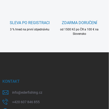
l
á
d
a
c
SLEVA PO REGISTRACI
ZDARMA DORUČENÍ
í
3 % hned na první objednávku
p
od 1500 Kč po ČR a 100 € na
Slovensko
r
v
k
y
v
Z
ý
á
p
p
i
a
s
t
u
í
KONTAKT
info
@
ederfishing.cz
+420 607 846 855