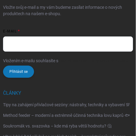
Vložte svůj e-mail a my vám budeme zasílat informace o nových
produktech na našem e-shopu.
E-MAIL
Vložením e-mailu souhlasíte s
podmínkami ochrany osobních údajů
Přihlásit se
ČLÁNKY
Tipy na zahájení přívlačové sezóny: nástrahy, techniky a vybavení 💯
Method feeder – moderní a extrémně účinná technika lovu kaprů 🐟
Soukromák vs. svazovka – kde má ryba větší hodnotu? 🤔