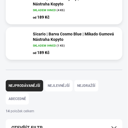
Nástraha Kopyto
SKLADEM IHNED
(4 KS)
189 Kč
od
Sicario | Barva Cosmo Blue | Mikado Gumová
Nástraha Kopyto
SKLADEM IHNED
(1 KS)
189 Kč
od
Ř
a
NEJPRODÁVANĚJŠÍ
NEJLEVNĚJŠÍ
NEJDRAŽŠÍ
z
e
ABECEDNĚ
n
í
14
položek celkem
p
r
OTEVŘÍT FILTR