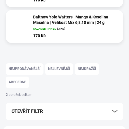
Baitnow Yolo Wafters | Mango & Kyselina
Máselná | Velikost Mix 6,8,10 mm | 24 g
SKLADEM IHNED
(3 KS)
170 Kč
Ř
a
NEJPRODÁVANĚJŠÍ
NEJLEVNĚJŠÍ
NEJDRAŽŠÍ
z
e
ABECEDNĚ
n
í
2
položek celkem
p
r
OTEVŘÍT FILTR
o
d
u
V