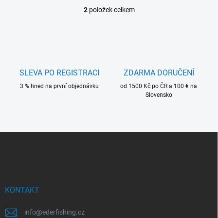
2
položek celkem
O
v
l
á
d
a
c
SLEVA PO REGISTRACI
ZDARMA DORUČENÍ
í
3 % hned na první objednávku
p
od 1500 Kč po ČR a 100 € na
Slovensko
r
v
k
y
v
Z
ý
á
p
p
i
a
s
t
u
í
KONTAKT
info
@
ederfishing.cz