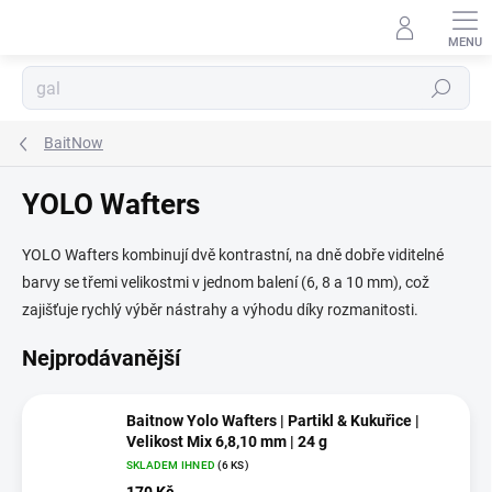
Přejít
na
obsah
Hledat
BaitNow
YOLO Wafters
YOLO Wafters kombinují dvě kontrastní, na dně dobře viditelné
barvy se třemi velikostmi v jednom balení (6, 8 a 10 mm), což
zajišťuje rychlý výběr nástrahy a výhodu díky rozmanitosti.
Nejprodávanější
Baitnow Yolo Wafters | Partikl & Kukuřice |
Velikost Mix 6,8,10 mm | 24 g
SKLADEM IHNED
(6 KS)
170 Kč