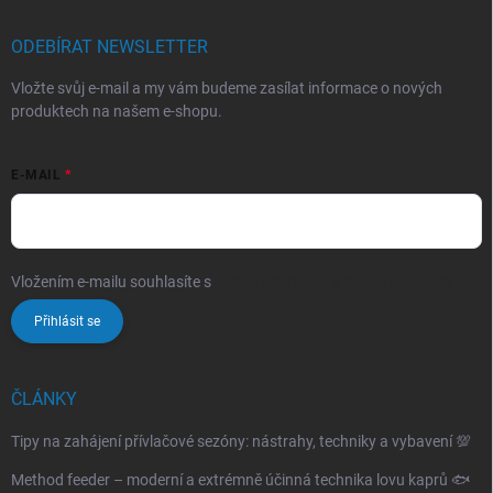
ODEBÍRAT NEWSLETTER
Vložte svůj e-mail a my vám budeme zasílat informace o nových
produktech na našem e-shopu.
E-MAIL
Vložením e-mailu souhlasíte s
podmínkami ochrany osobních údajů
Přihlásit se
ČLÁNKY
Tipy na zahájení přívlačové sezóny: nástrahy, techniky a vybavení 💯
Method feeder – moderní a extrémně účinná technika lovu kaprů 🐟